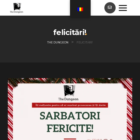
felicitări!
>
THE DUNGEON
FELICITĂRI!