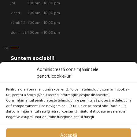
joi:
1:00pm - 10:00 pm
vineri:
1:00pm - 10:00 pm
sâmbătă:
1:00pm - 10:00 pm
duminică:
1:00pm - 10:00 pm
Suntem sociabili
Administrează consimțămintele
pentru cookie-uri
Pentru a oferi cea mai bună experiență, folosim tehnologii, cum ar fi cookie-
uri, pentru a stoca și/sau accesa informațiile despre dispozitive.
Linkuri utile
Consimțământul pentru aceste tehnologii ne permite să procesăm date, cum
ar fi comportamentul de navigare sau ID-uri unice pe acest site. Dacă nu îți
Politica cookies
dai consimțământul sau îți retragi consimțământul dat poate avea afecte
negative asupra unor anumite funcționalități și funcții.
Politica de anulare a rezervării
Politica de confidențialitate
Acceptă