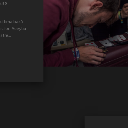
. 90
în ultima bază
cilor. Aceștia
stre...