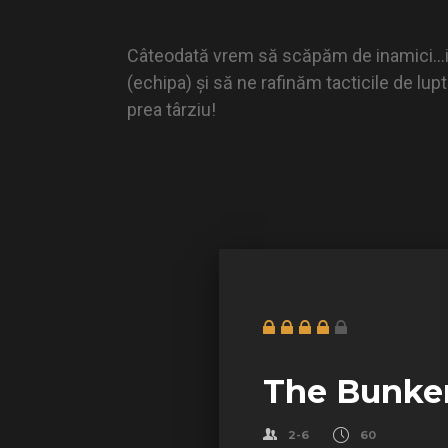
Câteodată vrem să scăpăm de inamici…inv
(echipa) și să ne rafinăm tacticile de lu
prea târziu!
The Bunke
2-6
60