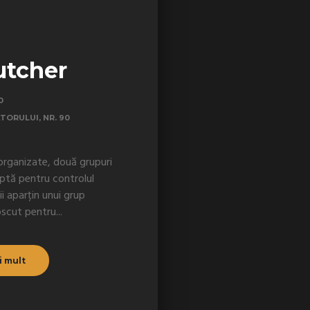
utcher
0
TORULUI, NR. 90
 organizate, două grupuri
uptă pentru controlul
ii aparțin unui grup
scut pentru...
i mult