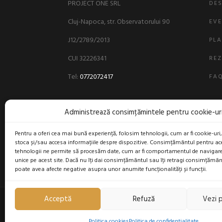
PROJECT ONE SRL
DES
Cluj-Napoca, str. Observatorului 90
EVE
J12/2789/2013
PLA
CUI 32226341
REZ
Tel:
0772072417
FA
Administrează consimțămintele pentru cookie-ur
Pentru a oferi cea mai bună experiență, folosim tehnologii, cum ar fi cookie-uri
stoca și/sau accesa informațiile despre dispozitive. Consimțământul pentru ac
tehnologii ne permite să procesăm date, cum ar fi comportamentul de navigare
unice pe acest site. Dacă nu îți dai consimțământul sau îți retragi consimțămân
poate avea afecte negative asupra unor anumite funcționalități și funcții.
Acceptă
Refuză
Vezi p
Politica cookies
Politica de confidentialitate