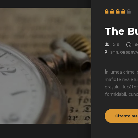
The B
2-6
6
STR. OBSERVA
În lumea crimei
mafiote rivale l
orașului. Jucător
formidabil, cuno
Citeste ma