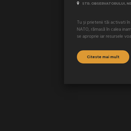
STR. OBSERVATORULUI, NR
Tu și prietenii tăi activati 
NATO, rămasă în calea inami
se aproprie iar resursele voa
Citeste mai mult