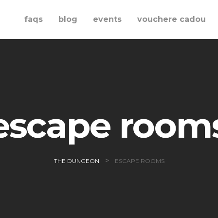
re
faqs
blog
events
vouchere cadou
escape room
>
THE DUNGEON
ESCAPE ROOMS