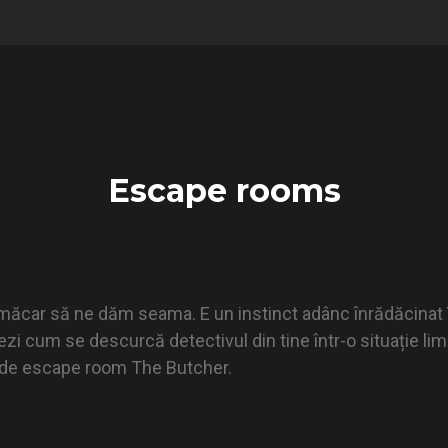
Escape rooms
 măcar să ne dăm seama. E un instinct adânc înrădăcinat î
 cum se descurcă detectivul din tine într-o situație limit
l de escape room The Butcher.