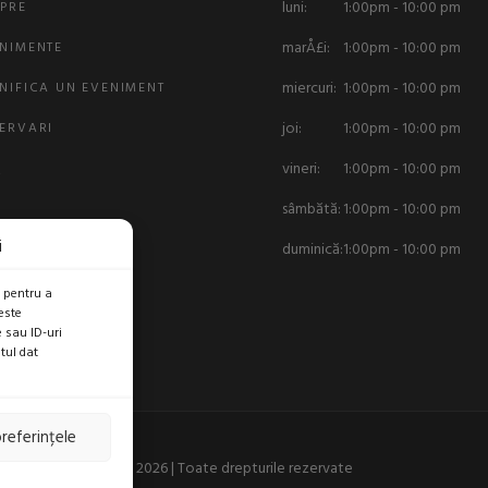
luni:
1:00pm - 10:00 pm
PRE
marÅ£i:
1:00pm - 10:00 pm
NIMENTE
miercuri:
1:00pm - 10:00 pm
NIFICA UN EVENIMENT
joi:
1:00pm - 10:00 pm
ERVARI
vineri:
1:00pm - 10:00 pm
Q
sâmbătă:
1:00pm - 10:00 pm
i
duminică:
1:00pm - 10:00 pm
, pentru a
este
 sau ID-uri
tul dat
referințele
2026 | Toate drepturile rezervate