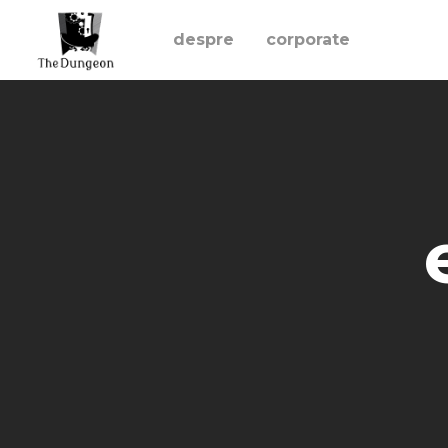
despre
corporate
rezerva