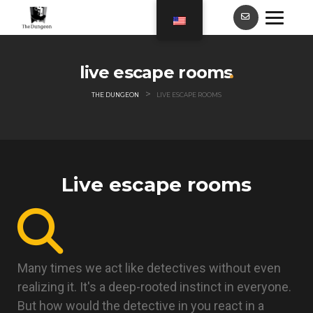
live escape rooms
>
THE DUNGEON
LIVE ESCAPE ROOMS
Live escape rooms
Many times we act like detectives without even
realizing it. It's a deep-rooted instinct in everyone.
But how would the detective in you react in a