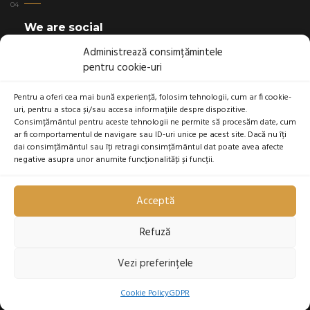
We are social
Administrează consimțămintele
pentru cookie-uri
Pentru a oferi cea mai bună experiență, folosim tehnologii, cum ar fi cookie-
uri, pentru a stoca și/sau accesa informațiile despre dispozitive.
Linkuri utile
Consimțământul pentru aceste tehnologii ne permite să procesăm date, cum
ar fi comportamentul de navigare sau ID-uri unice pe acest site. Dacă nu îți
Cookie Policy
dai consimțământul sau îți retragi consimțământul dat poate avea afecte
negative asupra unor anumite funcționalități și funcții.
Politica de anulare a rezervării
privacy policy
Acceptă
Refuză
Vezi preferințele
2026 | Toate drepturile rezervate
Cookie Policy
GDPR