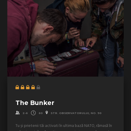
The Bunker
2-6
60
STR. OBSERVATORULUI, NO. 90
Tu și prietenii tăi activati în ultima bază NATO, rămasă în