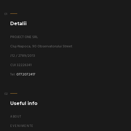
Detalii
PROJECT ONE SRL
Cluj-Napoca, 90 Observatorului Street
J12 / 2789/2013
CUI 32226341
Tel:
0772072417
Useful info
ABOUT
EVENIMENTE