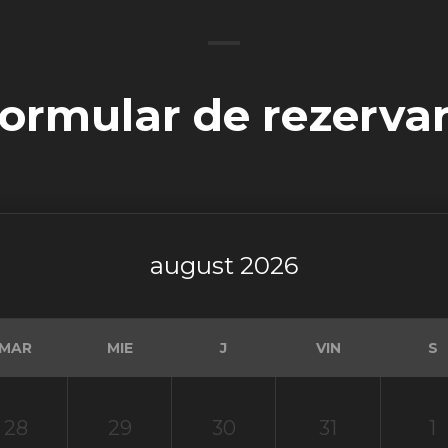
ormular de rezerva
august 2026
MAR
MIE
J
VIN
S
28
29
30
31
1