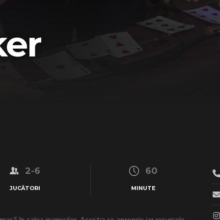
ker
2-6
60
JUCĂTORI
MINUTE