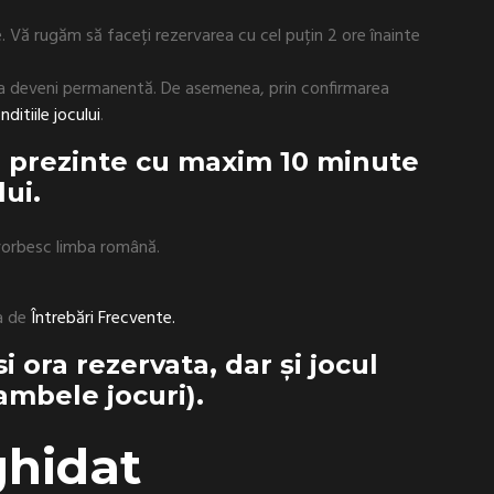
. Vă rugăm să faceți rezervarea cu cel puțin 2 ore înainte
a deveni permanentă. De asemenea, prin confirmarea
ditiile jocului
.
se prezinte cu maxim 10 minute
ui.
 vorbesc limba română.
a de
Întrebări Frecvente.
si ora rezervata, dar și jocul
ambele jocuri).
ghidat