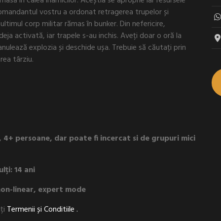
ămasă în calea inamicilor. Aceștia se aproprie iar resursele
Comandantul vostru a ordonat retragerea trupelor și
ultimul corp militar rămas în bunker. Din nefericire,
ja activată, iar trapele s-au inchis. Aveți doar o oră la
nulează explozia și deschide ușa. Trebuie să căutați prin
rea târziu.
4+ persoane, dar poate fi incercat si de grupuri mici
ți: 14 ani
non-linear, expert mode
iți
Termenii și Conditiile .