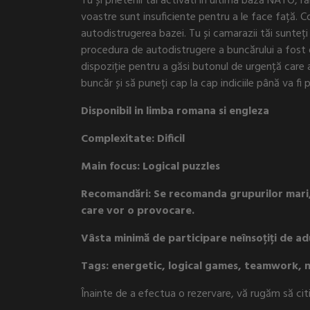
Tu și prietenii tăi activati în ultima bază NATO, r
voastre sunt insuficiente pentru a le face față. 
autodistrugerea bazei. Tu și camarazii tăi sunteți 
procedura de autodistrugere a buncărului a fost de
dispoziție pentru a găsi butonul de urgență care a
buncăr și să puneți cap la cap indiciile până va fi p
Disponibil in limba romana si engleza
Complexitate: Dificil
Main focus: Logical puzzles
Recomandări: Se recomanda grupurilor mari, 
care vor o provocare.
Vâsta minimă de participare neînsoțiți de adul
Tags: energetic, logical games, teamwork, 
Înainte de a efectua o rezervare, vă rugăm să cit