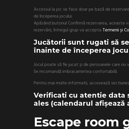
Accessul la joc se face doar pe bază de rezervare
de începerea jocului.
Apăsând butonul Confirmă rezervarea, aceasta v
rezervării, întregul grup va accepta
Termenii și Con
Jucătorii sunt rugati să 
înainte de începerea jocul
Jocul poate să fie jucat și de persoanele care nu
Se recomandă imbracamintea confortabilă.
Pentru mai multe informatii, accesează sectiune
Verificati cu atentie data 
ales (calendarul afișează 
Escape room 