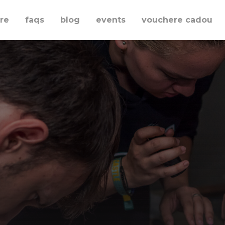
re
faqs
blog
events
vouchere cadou