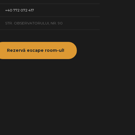
+40 772 072 417
STR. OBSERVATORULUI, NR. 90
Rezervă escape room-ul!