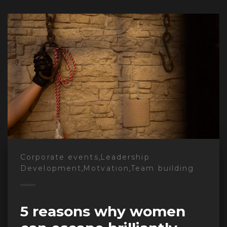
,
Corporate events
Leadership
,
,
Development
Motvation
Team building
5 reasons why women