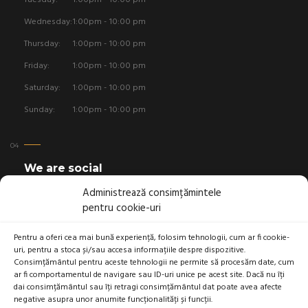
Wednesday:
1:00pm - 10:00 pm
Thursday:
1:00pm - 10:00 pm
Friday:
1:00pm - 10:00 pm
Saturday:
1:00pm - 10:00 pm
Sunday:
1:00pm - 10:00 pm
We are social
Administrează consimțămintele
pentru cookie-uri
Pentru a oferi cea mai bună experiență, folosim tehnologii, cum ar fi cookie-
uri, pentru a stoca și/sau accesa informațiile despre dispozitive.
Linkuri utile
Consimțământul pentru aceste tehnologii ne permite să procesăm date, cum
ar fi comportamentul de navigare sau ID-uri unice pe acest site. Dacă nu îți
Cookie Policy
dai consimțământul sau îți retragi consimțământul dat poate avea afecte
negative asupra unor anumite funcționalități și funcții.