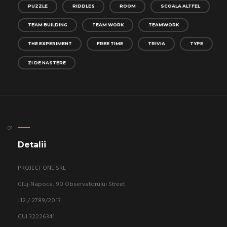
PUZZLE
RIDDLES
ROOM
SCOALA ALTFEL
TEAM BUILDING
TEAM WORK
TEAMWORK
THE EXPERIMENT
FREE TIME
TRIVIA
TYPE
ZI DE NASTERE
Detalii
PROJECT ONE SRL
Cluj-Napoca, 90 Observatorului Street
J12 / 2789/2013
CUI 32226341