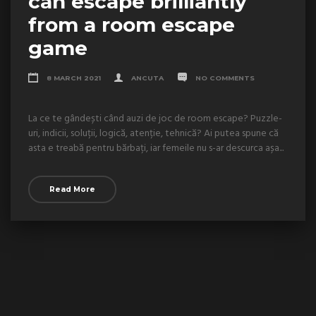
can escape brilliantly
from a room escape
game
8 MARCH 2021
ANCUTA
NO COMMENTS
La ce te gândești când auzi de joc de room escape? Puzzle-
uri, indicii, soluții, logică, atenție, tehnică? Ai putea spune că
asta e treabă pentru bărbați, iar femeile nu s-ar descurca așa...
Read More