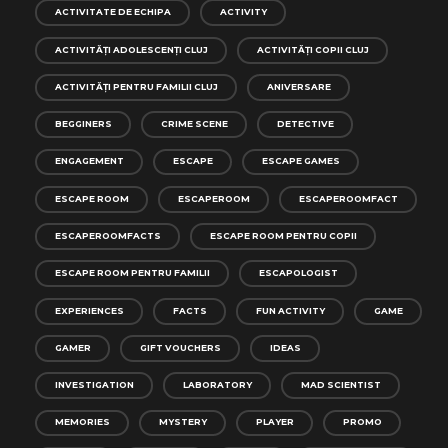
ACTIVITATE DE ECHIPA
ACTIVITY
ACTIVITĂȚI ADOLESCENȚI CLUJ
ACTIVITĂȚI COPII CLUJ
ACTIVITĂȚI PENTRU FAMILII CLUJ
ANIVERSARE
BEGGINERS
CRIME SCENE
DETECTIVE
ENGAGEMENT
ESCAPE
ESCAPE GAMES
ESCAPE ROOM
ESCAPEROOM
ESCAPEROOMFACT
ESCAPEROOMFACTS
ESCAPE ROOM PENTRU COPII
ESCAPE ROOM PENTRU FAMILII
ESCAPOLOGIST
EXPERIENCES
FACTS
FUN ACTIVITY
GAME
GAMER
GIFT VOUCHERS
IDEAS
INVESTIGATION
LABORATORY
MAD SCIENTIST
MEMORIES
MYSTERY
PLAYER
PROMO