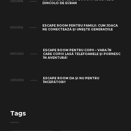
12/02/2026
DINCOLO DE ECRAN
ESCAPE ROOM PENTRU FAMILII: CUM JOACA
10/02/2026
NE CONECTEAZĂ ȘI UNEȘTE GENERAȚIILE
ESCAPE ROOM PENTRU COPII – VARA ÎN
CARE COPIII LASĂ TELEFOANELE ȘI PORNESC
09/07/2025
ÎN AVENTURĂ!
ESCAPE ROOM DA ȘI NU PENTRU
23/05/2022
ÎNCEPĂTORI!
Tags