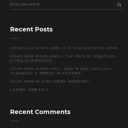
Recent Posts
CUPLURILE LA ESCAPE ROOM: CE SE VEDE DINCOLO DE ECRAN
ESCAPE ROOM PENTRU FAMILII: CUM JOACA NE CONECTEAZĂ
ȘI UNEȘTE GENERAȚIILE
ESCAPE ROOM PENTRU COPII – VARA ÎN CARE COPIII LASĂ
TELEFOANELE ȘI PORNESC ÎN AVENTURĂ!
ESCAPE ROOM DA ȘI NU PENTRU ÎNCEPĂTORI!
5 ESCAPE ROOM FACTS
Recent Comments