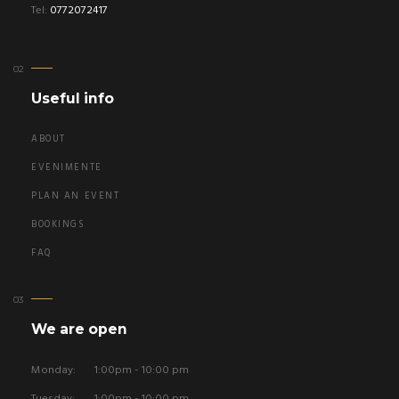
Tel:
0772072417
Useful info
ABOUT
EVENIMENTE
PLAN AN EVENT
BOOKINGS
FAQ
We are open
Monday:
1:00pm - 10:00 pm
Tuesday:
1:00pm - 10:00 pm