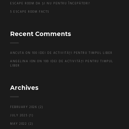
ESCAPE ROOM DA ȘI NU PENTRU ÎNCEPĂTORI!
5 ESCAPE ROOM FACTS
Recent Comments
ANCUTA
ON
100 IDEI DE ACTIVITĂȚI PENTRU TIMPUL LIBER
ANGELINA ION
ON
100 IDEI DE ACTIVITĂȚI PENTRU TIMPUL
LIBER
Archives
FEBRUARY 2026
(2)
JULY 2025
(1)
MAY 2022
(2)