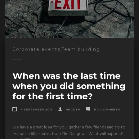
,
Corporate events
Team building
When was the last time
when you did something
for the first time?
4 SEPTEMBER 2018
ANCUTA
NO COMMENTS
We have a great idea for you: gather a few friends and try to
escape in 60 minutes from The Dungeon! What will happen?