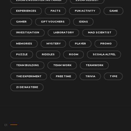
EXPERIENCES
FACTS
FUN ACTIVITY
GAME
GAMER
GIFT VOUCHERS
IDEAS
INVESTIGATION
LABORATORY
MAD SCIENTIST
MEMORIES
MYSTERY
PLAYER
PROMO
PUZZLE
RIDDLES
ROOM
SCOALA ALTFEL
TEAM BUILDING
TEAM WORK
TEAMWORK
THE EXPERIMENT
FREE TIME
TRIVIA
TYPE
ZI DE NASTERE