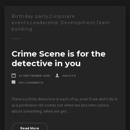
,
Birthday party
Corporate
,
,
events
Leadership Development
Team
building
Crime Scene is for the
detective in you
12 SEPTEMBER 2016
ANCUTA
NO COMMENTS
There is a little detective in each of us, even if we don't do it
as a profession. He comes out when we become curious
about something, when we get ...
Read More