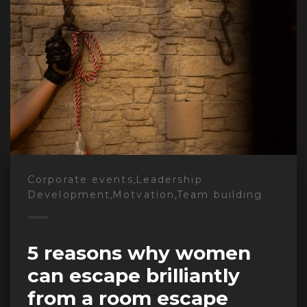
,
Corporate events
Leadership
,
,
Development
Motvation
Team building
5 reasons why women
can escape brilliantly
from a room escape