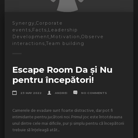
,
Synergy
Corporate
,
,
events
Facts
Leadership
,
,
Development
Motivation
Observe
,
interactions
Team building
Escape Room Da și Nu
pentru începători!
23 MAY 2022
ANDREI
NO COMMENTS
Camerele de evadare sunt foarte distractive, dar pot fi
intimidante pentru jucătorii noi. Primul joc este întotdeauna
unul dintre cele mai dificile, pur și simplu pentru că începătorii
trebuie să înțeleagă atât...