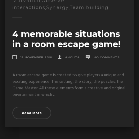
,
Motvation
Observe
,
,
interactions
Synergy
Team building
4 memorable situations
in a room escape game!
12 NOVEMBER 2016
ANCUTA
NO COMMENTS
A room escape game is created to give players a unique and
exciting experience! The setting, the story, the puzzles, the
Game Master. All these elements form a creative and original
environment in which ...
Read More