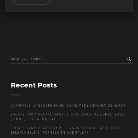
Recent Posts
CUPLURILE LA ESCAPE ROOM: CE SE VEDE DINCOLO DE ECRAN
ESCAPE ROOM PENTRU FAMILII: CUM JOACA NE CONECTEAZĂ
ȘI UNEȘTE GENERAȚIILE
ESCAPE ROOM PENTRU COPII – VARA ÎN CARE COPIII LASĂ
TELEFOANELE ȘI PORNESC ÎN AVENTURĂ!