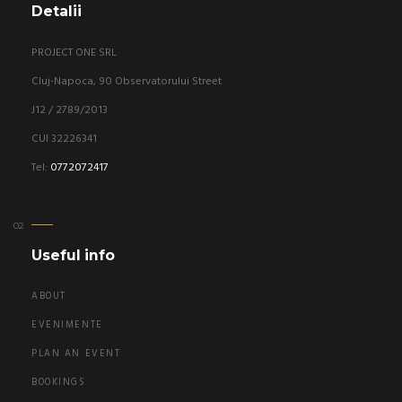
Detalii
PROJECT ONE SRL
Cluj-Napoca, 90 Observatorului Street
J12 / 2789/2013
CUI 32226341
Tel:
0772072417
Useful info
ABOUT
EVENIMENTE
PLAN AN EVENT
BOOKINGS