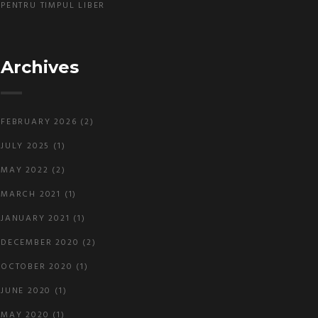
PENTRU TIMPUL LIBER
Archives
FEBRUARY 2026
(2)
JULY 2025
(1)
MAY 2022
(2)
MARCH 2021
(1)
JANUARY 2021
(1)
DECEMBER 2020
(2)
OCTOBER 2020
(1)
JUNE 2020
(1)
MAY 2020
(1)