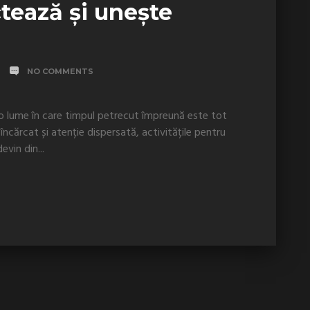
tează și unește
NO COMMENTS
o lume în care timpul petrecut împreună este tot
cărcat și atenție dispersată, activitățile pentru
evin din...