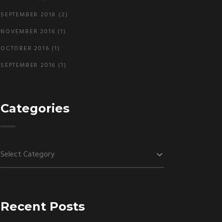
SEPTEMBER 2018
(2)
NOVEMBER 2016
(1)
OCTOBER 2016
(1)
SEPTEMBER 2016
(1)
Categories
Categories
Recent Posts