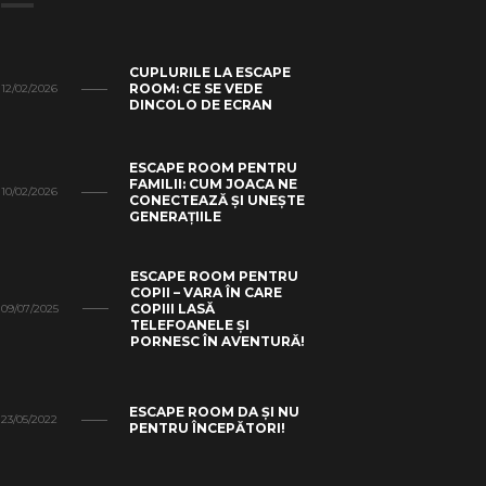
CUPLURILE LA ESCAPE
ROOM: CE SE VEDE
12/02/2026
DINCOLO DE ECRAN
ESCAPE ROOM PENTRU
FAMILII: CUM JOACA NE
10/02/2026
CONECTEAZĂ ȘI UNEȘTE
GENERAȚIILE
ESCAPE ROOM PENTRU
COPII – VARA ÎN CARE
COPIII LASĂ
09/07/2025
TELEFOANELE ȘI
PORNESC ÎN AVENTURĂ!
ESCAPE ROOM DA ȘI NU
23/05/2022
PENTRU ÎNCEPĂTORI!