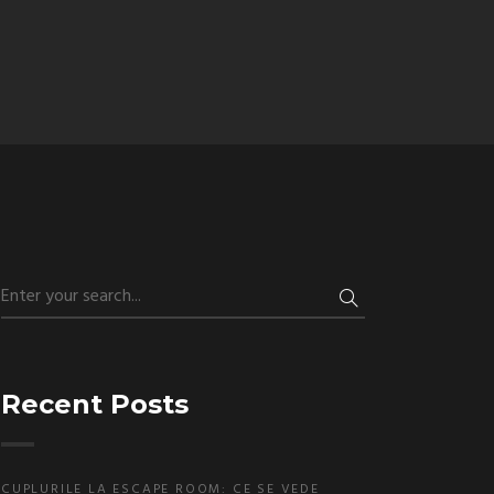
Recent Posts
CUPLURILE LA ESCAPE ROOM: CE SE VEDE