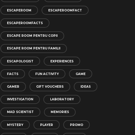
ESCAPEROOM
ESCAPEROOMFACT
ESCAPEROOMFACTS
ESCAPE ROOM PENTRU COPII
ESCAPE ROOM PENTRU FAMILII
ESCAPOLOGIST
EXPERIENCES
FACTS
FUN ACTIVITY
GAME
GAMER
GIFT VOUCHERS
IDEAS
INVESTIGATION
LABORATORY
MAD SCIENTIST
MEMORIES
MYSTERY
PLAYER
PROMO