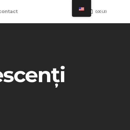
contact
0,00
LEI
escenți