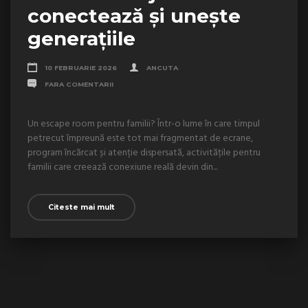
conectează și unește
generațiile
10 FEBRUARIE 2026
ANCUTA
FARA COMENTARII
Un escape room pentru familii? Într-o lume în care timpul
petrecut împreună este tot mai fragmentat de ecrane,
program încărcat și atenție dispersată, activitățile pentru
familii care creează conexiune reală devin din...
Citeste mai mult