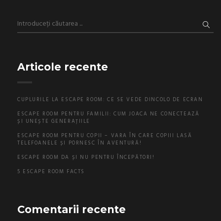
Articole recente
CUPLURILE LA ESCAPE ROOM: CE SE VEDE DINCOLO DE ECRAN
ESCAPE ROOM PENTRU FAMILII: CUM JOACA NE CONECTEAZĂ
ȘI UNEȘTE GENERAȚIILE
ESCAPE ROOM PENTRU COPII – VARA ÎN CARE COPIII LASĂ
TELEFOANELE ȘI PORNESC ÎN AVENTURĂ!
ESCAPE ROOM DA ȘI NU PENTRU ÎNCEPĂTORI!
5 ESCAPE ROOM FACTS
Comentarii recente