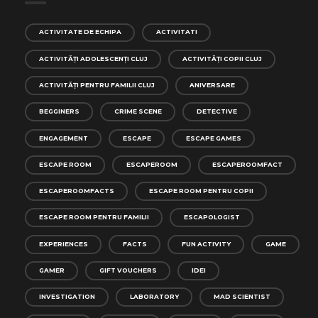
ACTIVITATE DE ECHIPA
ACTIVITATI
ACTIVITĂȚI ADOLESCENȚI CLUJ
ACTIVITĂȚI COPII CLUJ
ACTIVITĂȚI PENTRU FAMILII CLUJ
ANIVERSARE
BEGGINERS
CRIME SCENE
DETECTIVE
ENGAGEMENT
ESCAPE
ESCAPE GAMES
ESCAPE ROOM
ESCAPEROOM
ESCAPEROOMFACT
ESCAPEROOMFACTS
ESCAPE ROOM PENTRU COPII
ESCAPE ROOM PENTRU FAMILII
ESCAPOLOGIST
EXPERIENCES
FACTS
FUN ACTIVITY
GAME
GAMER
GIFT VOUCHERS
IDEI
INVESTIGATION
LABORATORY
MAD SCIENTIST