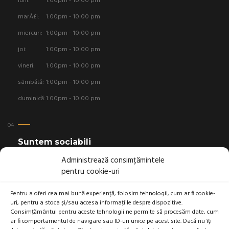
luni:
1:00pm - 10:00 pm
marÅ£i:
1:00pm - 10:00 pm
miercuri:
1:00pm - 10:00 pm
joi:
1:00pm - 10:00 pm
vineri:
1:00pm - 10:00 pm
sâmbătă:
1:00pm - 10:00 pm
duminică:
1:00pm - 10:00 pm
Suntem sociabili
Administrează consimțămintele
pentru cookie-uri
Pentru a oferi cea mai bună experiență, folosim tehnologii, cum ar fi cookie-
uri, pentru a stoca și/sau accesa informațiile despre dispozitive.
Linkuri utile
Consimțământul pentru aceste tehnologii ne permite să procesăm date, cum
ar fi comportamentul de navigare sau ID-uri unice pe acest site. Dacă nu îți