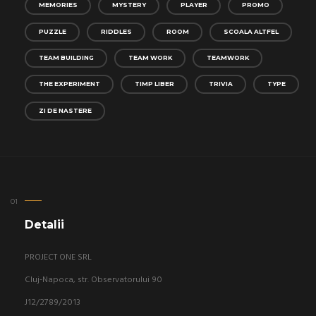
MEMORIES
MYSTERY
PLAYER
PROMO
PUZZLE
RIDDLES
ROOM
SCOALA ALTFEL
TEAM BUILDING
TEAM WORK
TEAMWORK
THE EXPERIMENT
TIMP LIBER
TRIVIA
TYPE
ZI DE NASTERE
Detalii
PROJECT ONE SRL
Cluj-Napoca, str. Observatorului 90
J12/2789/2013