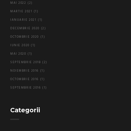
MAI 2022
(2)
MARTIE 2021
(1)
IANUARIE 2021
(1)
DECEMBRIE 2020
(2)
OCTOMBRIE 2020
(1)
IUNIE 2020
(1)
MAI 2020
(1)
SEPTEMBRIE 2018
(2)
NOIEMBRIE 2016
(1)
OCTOMBRIE 2016
(1)
SEPTEMBRIE 2016
(1)
Categorii
Categorii