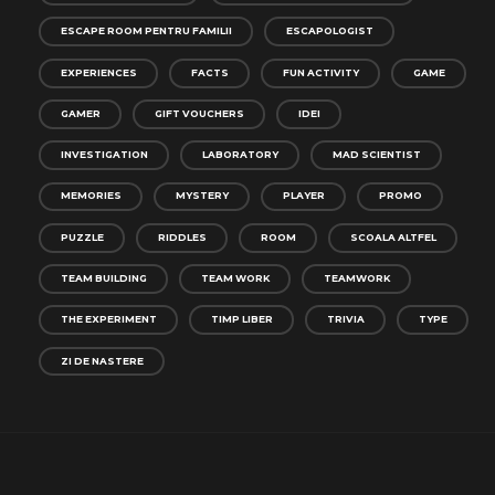
ESCAPE ROOM PENTRU FAMILII
ESCAPOLOGIST
EXPERIENCES
FACTS
FUN ACTIVITY
GAME
GAMER
GIFT VOUCHERS
IDEI
INVESTIGATION
LABORATORY
MAD SCIENTIST
MEMORIES
MYSTERY
PLAYER
PROMO
PUZZLE
RIDDLES
ROOM
SCOALA ALTFEL
TEAM BUILDING
TEAM WORK
TEAMWORK
THE EXPERIMENT
TIMP LIBER
TRIVIA
TYPE
ZI DE NASTERE