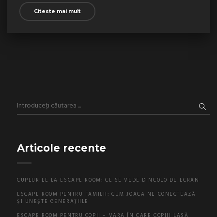
Citeste mai mult
Articole recente
CUPLURILE LA ESCAPE ROOM: CE SE VEDE DINCOLO DE ECRAN
ESCAPE ROOM PENTRU FAMILII: CUM JOACA NE CONECTEAZĂ
ȘI UNEȘTE GENERAȚIILE
ESCAPE ROOM PENTRU COPII – VARA ÎN CARE COPIII LASĂ