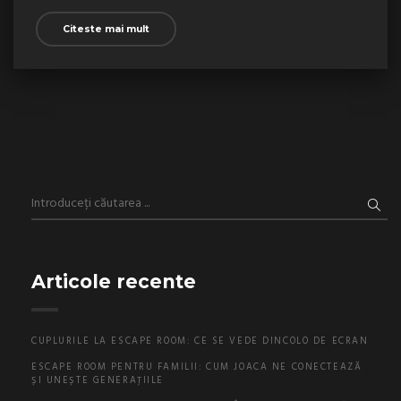
Citeste mai mult
Articole recente
CUPLURILE LA ESCAPE ROOM: CE SE VEDE DINCOLO DE ECRAN
ESCAPE ROOM PENTRU FAMILII: CUM JOACA NE CONECTEAZĂ
ȘI UNEȘTE GENERAȚIILE