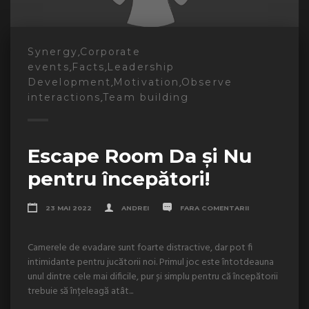
,
Synergy
Corporate
,
,
events
Facts
Leadership
,
,
Development
Motivation
Observe
,
interactions
Team building
Escape Room Da și Nu
pentru începători!
23 MAI 2022
ANDREI
FARA COMENTARII
Camerele de evadare sunt foarte distractive, dar pot fi
intimidante pentru jucătorii noi. Primul joc este întotdeauna
unul dintre cele mai dificile, pur și simplu pentru că începătorii
trebuie să înțeleagă atât...