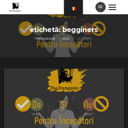
Sari
la
conținut
etichetă:
begginers
>
>
THE DUNGEON
BLOG
BEGGINERS