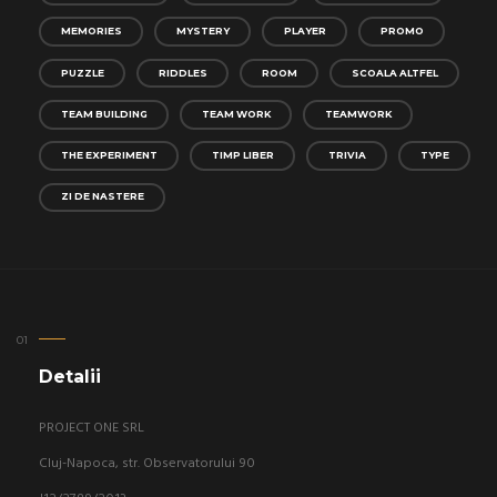
MEMORIES
MYSTERY
PLAYER
PROMO
PUZZLE
RIDDLES
ROOM
SCOALA ALTFEL
TEAM BUILDING
TEAM WORK
TEAMWORK
THE EXPERIMENT
TIMP LIBER
TRIVIA
TYPE
ZI DE NASTERE
Detalii
PROJECT ONE SRL
Cluj-Napoca, str. Observatorului 90