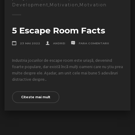
,
,
Development
Motivation
Motvation
5 Escape Room Facts
23 MAI 2022
ANDREI
FARA COMENTARII
Industria jocurilor de escape room este uriașă, devenind
foarte populare, dar există încă mulți oameni care nu știu prea
multe despre ele. Așadar, am unit cele mai bune 5 adevăruri
distractive despre...
Citeste mai mult