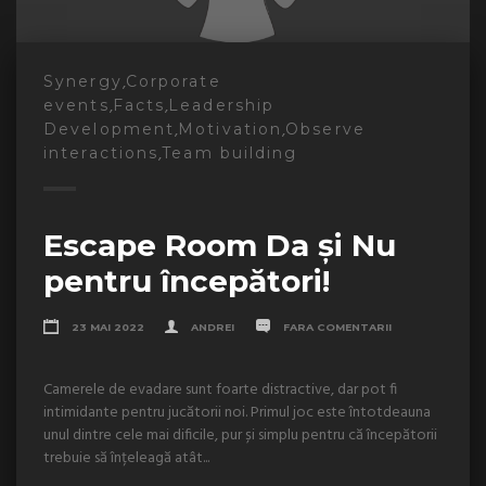
,
Synergy
Corporate
,
,
events
Facts
Leadership
,
,
Development
Motivation
Observe
,
interactions
Team building
Escape Room Da și Nu
pentru începători!
23 MAI 2022
ANDREI
FARA COMENTARII
Camerele de evadare sunt foarte distractive, dar pot fi
intimidante pentru jucătorii noi. Primul joc este întotdeauna
unul dintre cele mai dificile, pur și simplu pentru că începătorii
trebuie să înțeleagă atât...