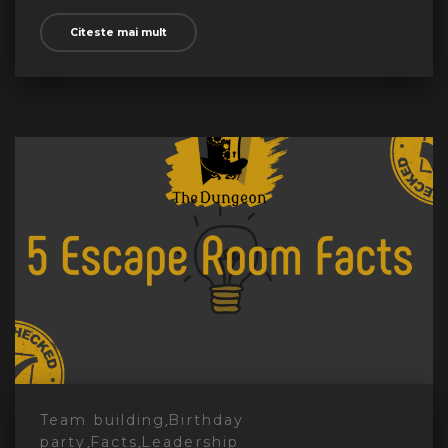
Citeste mai mult
,
Team building
Birthday
,
,
party
Facts
Leadership