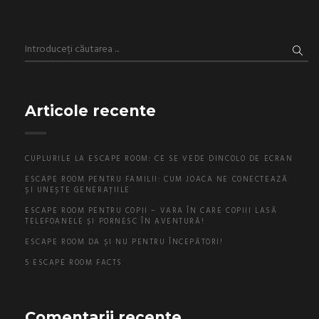
Articole recente
CUPLURILE LA ESCAPE ROOM: CE SE VEDE DINCOLO DE ECRAN
ESCAPE ROOM PENTRU FAMILII: CUM JOACA NE CONECTEAZĂ
ȘI UNEȘTE GENERAȚIILE
ESCAPE ROOM PENTRU COPII – VARA ÎN CARE COPIII LASĂ
TELEFOANELE ȘI PORNESC ÎN AVENTURĂ!
ESCAPE ROOM DA ȘI NU PENTRU ÎNCEPĂTORI!
5 ESCAPE ROOM FACTS
Comentarii recente