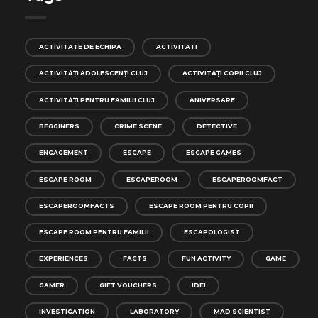
ACTIVITATE DE ECHIPA
ACTIVITATI
ACTIVITĂȚI ADOLESCENȚI CLUJ
ACTIVITĂȚI COPII CLUJ
ACTIVITĂȚI PENTRU FAMILII CLUJ
ANIVERSARE
BEGGINERS
CRIME SCENE
DETECTIVE
ENGAGEMENT
ESCAPE
ESCAPE GAMES
ESCAPE ROOM
ESCAPEROOM
ESCAPEROOMFACT
ESCAPEROOMFACTS
ESCAPE ROOM PENTRU COPII
ESCAPE ROOM PENTRU FAMILII
ESCAPOLOGIST
EXPERIENCES
FACTS
FUN ACTIVITY
GAME
GAMER
GIFT VOUCHERS
IDEI
INVESTIGATION
LABORATORY
MAD SCIENTIST