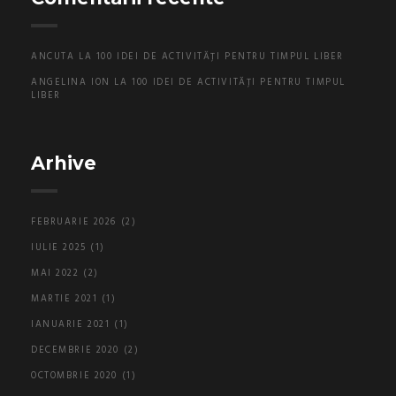
ANCUTA
LA
100 IDEI DE ACTIVITĂȚI PENTRU TIMPUL LIBER
ANGELINA ION
LA
100 IDEI DE ACTIVITĂȚI PENTRU TIMPUL
LIBER
Arhive
FEBRUARIE 2026
(2)
IULIE 2025
(1)
MAI 2022
(2)
MARTIE 2021
(1)
IANUARIE 2021
(1)
DECEMBRIE 2020
(2)
OCTOMBRIE 2020
(1)